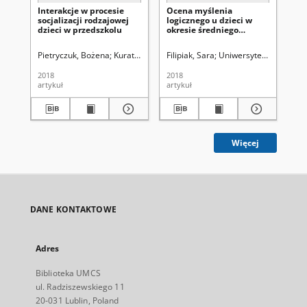
Interakcje w procesie
Ocena myślenia
Na
socjalizacji rodzajowej
logicznego u dzieci w
oty
dzieci w przedszkolu
okresie średniego
pr
dzieciństwa na
sz
podstawie układania
Pietryczuk, Bożena
Kuratorium Okręgu Szkolnego w Lublinie. Komisja
Filipiak, Sara
Uniwersytet Marii Curie
Sos
historyjek obrazkowych
2018
2018
201
artykuł
artykuł
art
Więcej
DANE KONTAKTOWE
Adres
Biblioteka UMCS
ul. Radziszewskiego 11
20-031 Lublin, Poland