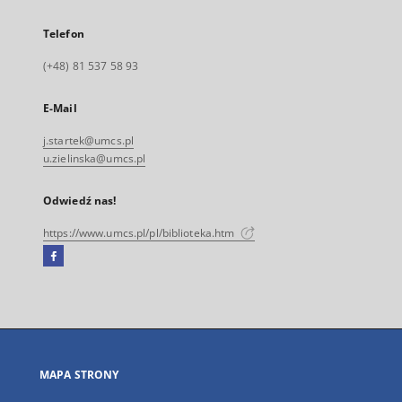
Telefon
(+48) 81 537 58 93
E-Mail
j.startek@umcs.pl
u.zielinska@umcs.pl
Odwiedź nas!
https://www.umcs.pl/pl/biblioteka.htm
Facebook
Link
zewnętrzny,
otworzy
się
w
nowej
MAPA STRONY
karcie