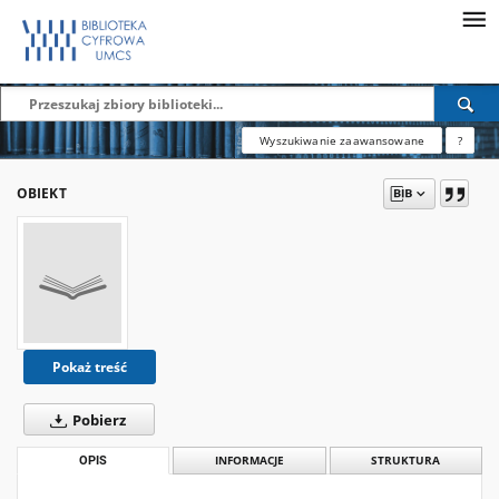
Wyszukiwanie zaawansowane
?
OBIEKT
Pokaż treść
Pobierz
OPIS
INFORMACJE
STRUKTURA