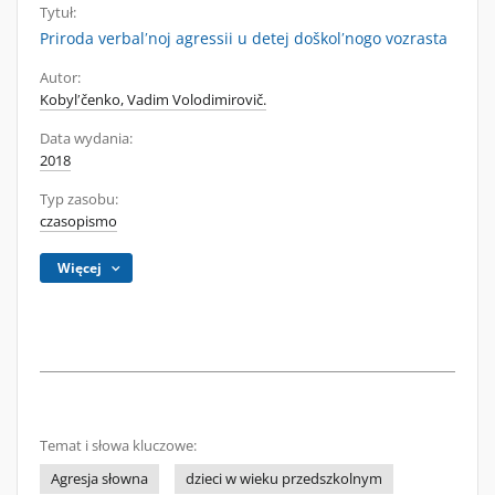
Tytuł:
Priroda verbalʹnoj agressii u detej doškolʹnogo vozrasta
Autor:
Kobylʹčenko, Vadim Volodimirovič.
Data wydania:
2018
Typ zasobu:
czasopismo
Więcej
Temat i słowa kluczowe:
Agresja słowna
dzieci w wieku przedszkolnym