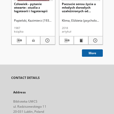
Człowiek - pytanie
Poczucie sensu życia u
Lo
otwarte : studia z
młodych dorosłych
pr
logoteorii i logoterapii
uzależnionych od
ry
substancji
uz
psychoaktywnych w
Popielski, Kazimierz (1935- ). Red.
Klima, Elżbieta (psychologia).
Szczuki
Sol
trakcie terapii
1987
2018
202
książka
artykuł
art
More
CONTACT DETAILS
Address
Biblioteka UMCS
ul. Radziszewskiego 11
20-031 Lublin, Poland