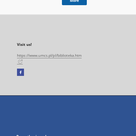
More
Visit us!
https://www.umcs.pl/pl/biblioteka.htm
Facebook
External
link,
will
open
in
a
new
tab