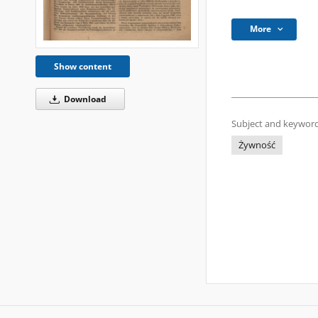
More
Show content
Download
Subject and keyword
Żywność