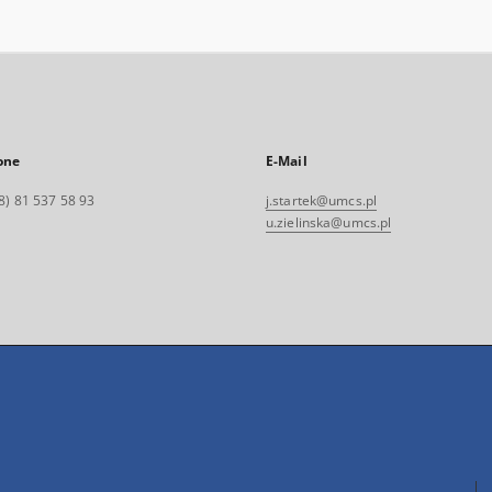
one
E-Mail
8) 81 537 58 93
j.startek@umcs.pl
u.zielinska@umcs.pl