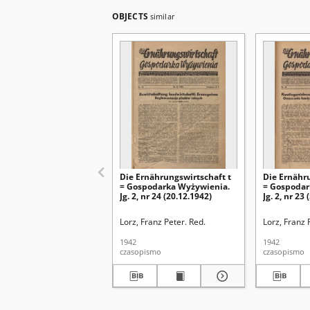
OBJECTS
similar
Die Ernährungswirtschaft t
Die Ernähr
= Gospodarka Wyżywienia.
= Gospodar
Jg. 2, nr 24 (20.12.1942)
Jg. 2, nr 23
Lorz, Franz Peter. Red.
Lorz, Franz 
1942
1942
czasopismo
czasopismo