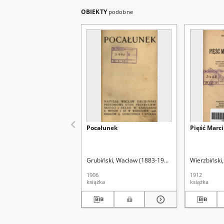
OBIEKTY
podobne
Pocałunek
Pięść Marc
Grubiński, Wacław (1883-1973)
Przybyszewski, S
Wierzbiński
1906
1912
książka
książka