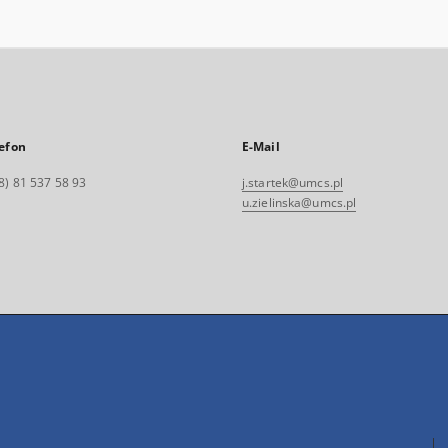
efon
E-Mail
8) 81 537 58 93
j.startek@umcs.pl
u.zielinska@umcs.pl