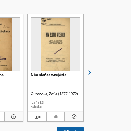
kna
Nim słońce wzejdzie
Nowe fotografie społec
Guzowska, Zofia (1877-1972)
Wilczyński, Albert (1829
[ca 1912]
1885
książka
książka