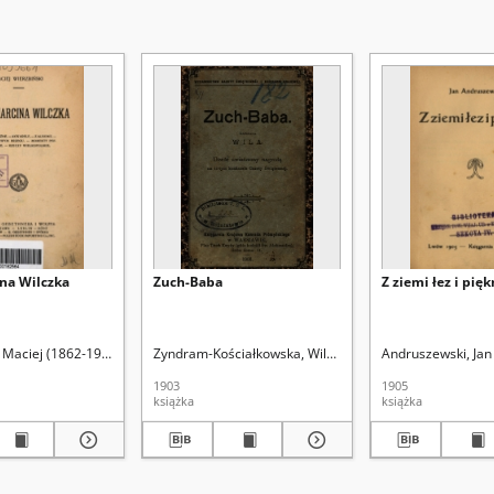
ina Wilczka
Zuch-Baba
Z ziemi łez i pię
tanisław (1868-1927). Przedm.
, Maciej (1862-1933)
Zyndram-Kościałkowska, Wilhelmina (1844-1926)
Andruszewski, Jan
1903
1905
książka
książka