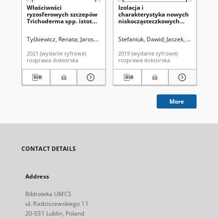
Właściwości
Izolacja i
Za
ryzosferowych szczepów
charakterystyka nowych
do
Trichoderma spp. istotne
niskocząsteczkowych
wzr
w stymulacji wzrostu i
substancji biologicznie
bo
ochronie pszenicy przed
czynnych z sekretomu
sk
Tyśkiewicz, Renata
Jaroszuk-Ściseł, Jolanta. Promotor
Stefaniuk, Dawid
Jaszek, Magdalena
Ozimek, Ewa. P
Wój
fitopatogenami
grzyba Cerrena unicolor
cię
Fusarium spp.
2021 (wydanie cyfrowe)
2019 (wydanie cyfrowe)
201
rozprawa doktorska
rozprawa doktorska
roz
More
CONTACT DETAILS
Address
Biblioteka UMCS
ul. Radziszewskiego 11
20-031 Lublin, Poland