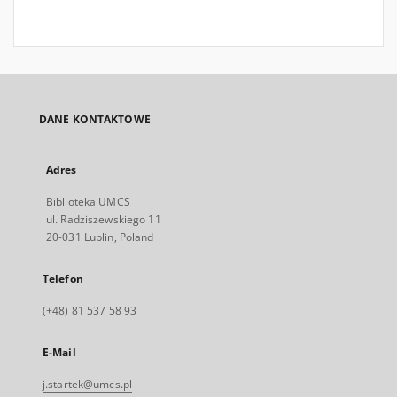
DANE KONTAKTOWE
Adres
Biblioteka UMCS
ul. Radziszewskiego 11
20-031 Lublin, Poland
Telefon
(+48) 81 537 58 93
E-Mail
j.startek@umcs.pl