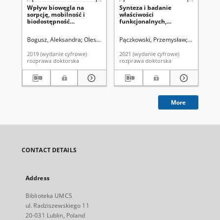
Wpływ biowęgla na
Synteza i badanie
Ba
sorpcję, mobilność i
właściwości
ad
biodostępność
funkcjonalnych,
po
wybranych metali
porowatych mikrosfer
ob
ciężkich w glebie
polimerowych
ora
Bogusz, Aleksandra
Oleszczuk, Patryk. Promotor
Pączkowski, Przemysław
Gawdzik, B
Fij
użyźnionej osadem
po
ściekowym
mi
2019 (wydanie cyfrowe)
2021 (wydanie cyfrowe)
202
rozprawa doktorska
rozprawa doktorska
roz
More
CONTACT DETAILS
Address
Biblioteka UMCS
ul. Radziszewskiego 11
20-031 Lublin, Poland