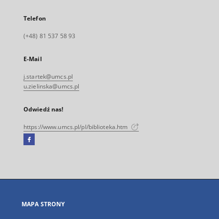
Telefon
(+48) 81 537 58 93
E-Mail
j.startek@umcs.pl
u.zielinska@umcs.pl
Odwiedź nas!
https://www.umcs.pl/pl/biblioteka.htm
Facebook
Link
zewnętrzny,
otworzy
się
w
nowej
MAPA STRONY
karcie