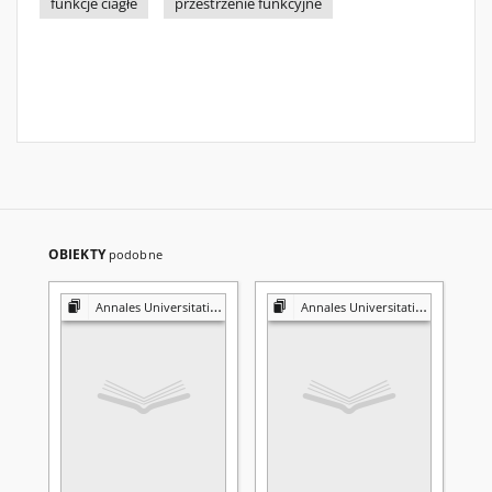
funkcje ciagłe
przestrzenie funkcyjne
OBIEKTY
podobne
Annales Universitatis Mariae Curie-Skłodowska. Sectio A, Mathematica
Annales Universitatis Mariae Curie-Skłodowska. Sectio A, Mathematica