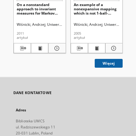
On a nonstandard
An example of a
approach to invariant
nonexpansive mapping
measures for Markov
which is not 1-ball-
operators
contractive
Wiśnicki, Andrzej
Uniwersytet Marii Curie-Skłodowskiej (Lublin)
Wiśnicki, Andrzej
Uniwersytet Marii 
2011
2005
artykuł
artykuł
Więcej
DANE KONTAKTOWE
Adres
Biblioteka UMCS
ul. Radziszewskiego 11
20-031 Lublin, Poland