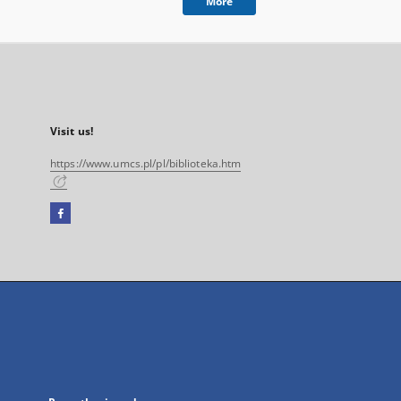
More
Visit us!
https://www.umcs.pl/pl/biblioteka.htm
Facebook
External
link,
will
open
in
a
new
tab