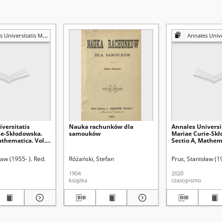
s Mariae Curie-Skłodowska. Sectio A, Mathematica
Annales Universitatis Mariae Curie-Skło
versitatis
Nauka rachunków dla
Annales Universi
ie-Skłodowska.
samouków
Mariae Curie-Skł
athematica. Vol.
Sectio A, Mathema
 - Spis treści
74, Nr 2 (2020) - S
ław (1955- ). Red.
Różański, Stefan
Prus, Stanisław (1
1904
2020
książka
czasopismo