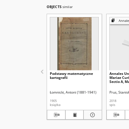
OBJECTS
similar
Annales Universitati
Podstawy matematyczne
Annales Uni
kartografii
Mariae Cur
Sectio A, M
73 (2019), 1
Łomnicki, Antoni (1881-1941)
Prus, Stanis
1905
2018
książka
spis