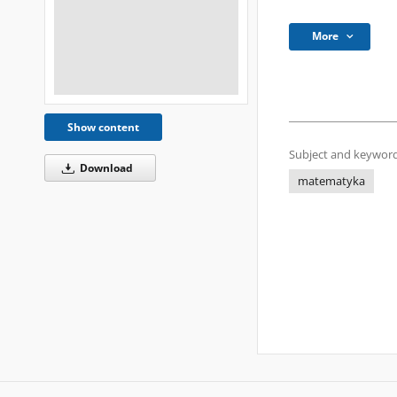
More
Show content
Subject and keyword
Download
matematyka