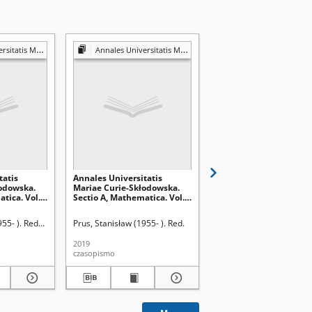
dowska. Sectio A, Mathematica
Annales Universitatis Mariae Curie-Skłodowska. Sectio A, Mathematica
Annales Universitatis Mariae Curie-Skłodowska. Sectio A, M
tatis
Annales Universitatis
Annales Universitatis
odowska.
Mariae Curie-Skłodowska.
Mariae Curie-Skłodows
tica. Vol.
Sectio A, Mathematica. Vol.
Sectio A, Mathematica.
pis treści
73 (2019), 2. Professor Yuri
73 (2019), 2. Spis treści
Kozitsky photo
955- ). Redaktor
Prus, Stanisław (1955- ). Red.
Prus, Stanisław (1955- ).
2019
2019
czasopismo
czasopismo