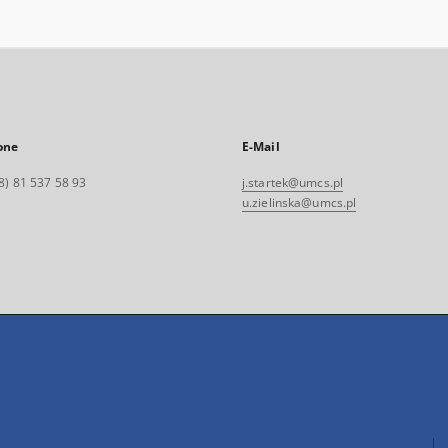
one
E-Mail
8) 81 537 58 93
j.startek@umcs.pl
u.zielinska@umcs.pl