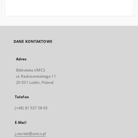
DANE KONTAKTOWE
Adres
Biblioteka UMCS
ul. Radziszewskiego 11
20-031 Lublin, Poland
Telefon
(+48) 81 537 58 93
E-Mail
j.startek@umcs.pl