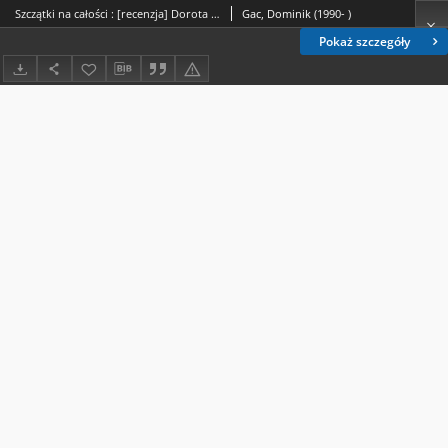
Szczątki na całości : [recenzja] Dorota Sajewska, Nekroperformans. Kulturowa rekonstrukcja teatru Wielkiej Wojny, Warszawa 2016, ss. 468
Gac, Dominik (1990- )
Pokaż szczegóły