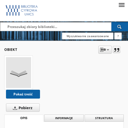
Wyszukiwanie zaawansowane
?
OBIEKT
Pokaż treść
Pobierz
OPIS
INFORMACJE
STRUKTURA