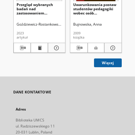
Przegląd wybranych
Uwarunkowania postaw
Lvi
badań nad
studentów pedagogiki
stu
zastosowaniem
wobec osób
fo
arteterapii w pracy z
niepełnosprawnych
Ks
dziećmi uchodźców i
to
Goździewicz-Rostankowska, Agata
Bujnowska, Anna
Uniwersytet Marii Curie-Skłodowskie
Čep
imigrantów
st
re
2023
2009
201
un
artykuł
książka
art
Więcej
DANE KONTAKTOWE
Adres
Biblioteka UMCS
ul. Radziszewskiego 11
20-031 Lublin, Poland