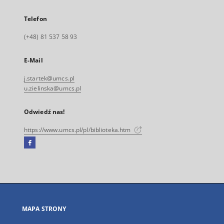
Telefon
(+48) 81 537 58 93
E-Mail
j.startek@umcs.pl
u.zielinska@umcs.pl
Odwiedź nas!
https://www.umcs.pl/pl/biblioteka.htm
Facebook
Link
zewnętrzny,
otworzy
się
w
nowej
MAPA STRONY
karcie