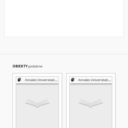
OBIEKTY
podobne
Annales Universitatis Mariae Curie-Skłodowska. Sectio A, Mathematica
Annales Universitatis Mariae Curie-Skłodowska. Sectio A, Mathematica