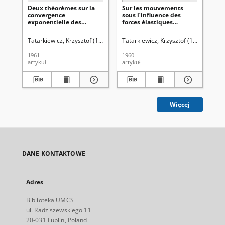
Deux théorèmes sur la
Sur les mouvements
Qu
convergence
sous l’influence des
l'
exponentielle des
forces élastiques
de
solutions de l’équation
généralisées
d'
du second ordre
dif
Tatarkiewicz, Krzysztof (1923-2011)
Tatarkiewicz, Krzysztof (1923-2011)
Uniwersytet Marii Curie-Skłodowsk
Tat
1961
1960
195
artykuł
artykuł
art
Więcej
DANE KONTAKTOWE
Adres
Biblioteka UMCS
ul. Radziszewskiego 11
20-031 Lublin, Poland