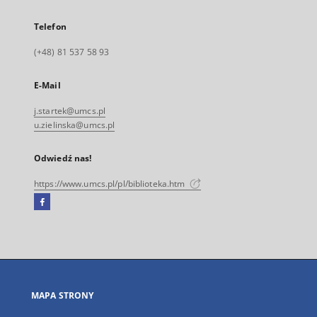
Telefon
(+48) 81 537 58 93
E-Mail
j.startek@umcs.pl
u.zielinska@umcs.pl
Odwiedź nas!
https://www.umcs.pl/pl/biblioteka.htm
Facebook
Link
zewnętrzny,
otworzy
się
w
nowej
MAPA STRONY
karcie