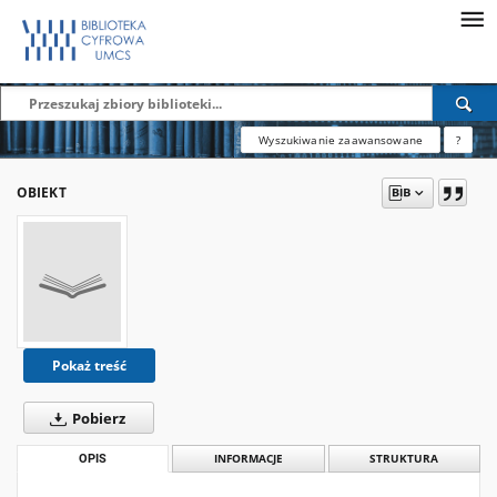
Wyszukiwanie zaawansowane
?
OBIEKT
Pokaż treść
Pobierz
OPIS
INFORMACJE
STRUKTURA