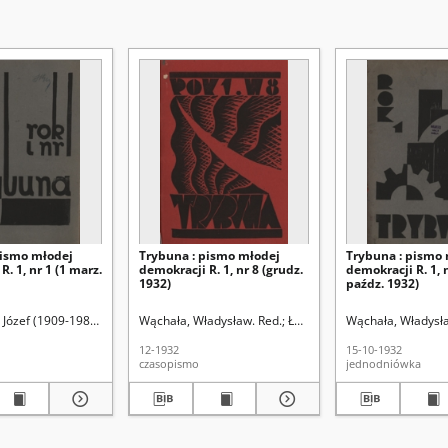
pismo młodej
Trybuna : pismo młodej
Trybuna : pismo
. 1, nr 1 (1 marz.
demokracji R. 1, nr 8 (grudz.
demokracji R. 1, n
1932)
paźdz. 1932)
Józef (1909-1988). Red.
 Józef (1909-1988). Red.
Łobodowski, Józef (1909-1988). Red.
Wąchała, Władysław. Red.
Łobodowski, Józef (1909-1988
Wąchała, Władysła
12-1932
15-10-1932
czasopismo
jednodniówka