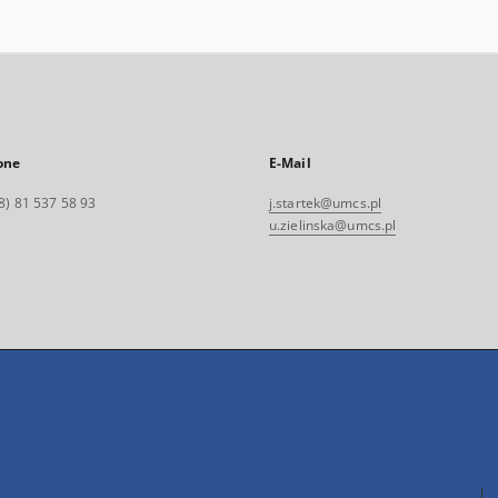
one
E-Mail
8) 81 537 58 93
j.startek@umcs.pl
u.zielinska@umcs.pl