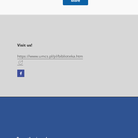
More
Visit us!
https://www.umcs.pl/pl/biblioteka.htm
Facebook
External
link,
will
open
in
a
new
tab