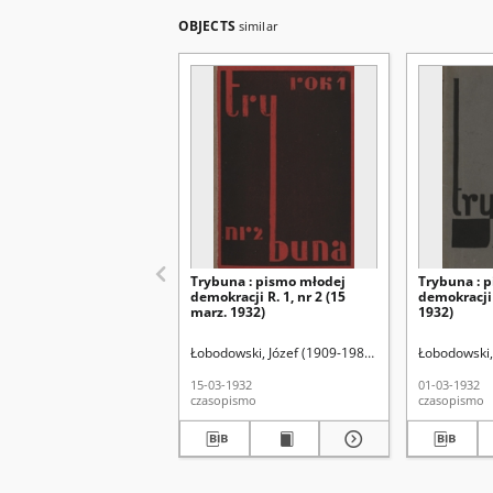
OBJECTS
similar
Trybuna : pismo młodej
Trybuna : 
demokracji R. 1, nr 2 (15
demokracji R
marz. 1932)
1932)
Łobodowski, Józef (1909-1988). Red.
Łobodowski, 
Łobodowski,
15-03-1932
01-03-1932
czasopismo
czasopismo