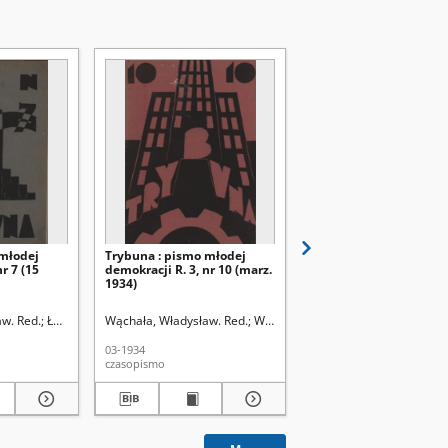
 młodej
Trybuna : pismo młodej
Trybuna : pismo młode
r 7 (15
demokracji R. 3, nr 10 (marz.
demokracji R. 2, nr 9 (k
1934)
1933)
). Red.
w. Red.
Łobodowski, Józef (1909-1988). Red.
Wąchała, Władysław. Red.
Wąchała, Władysław. Red.
Wąchała, Władysław. Re
03-1934
04-1933
czasopismo
czasopismo