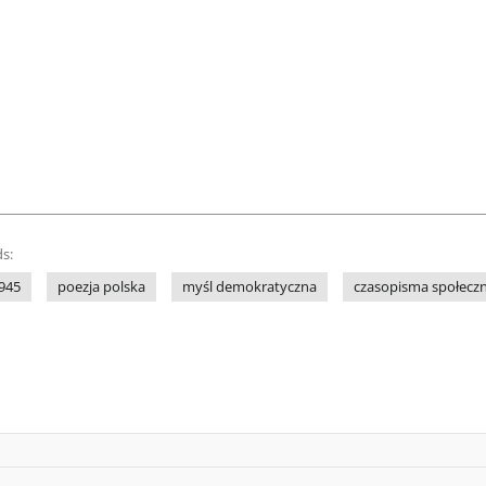
s:
945
poezja polska
myśl demokratyczna
czasopisma społeczn