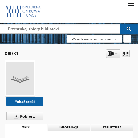
Wyszukiwanie zaawansowane
?
OBIEKT
Pokaż treść
Pobierz
OPIS
INFORMACJE
STRUKTURA