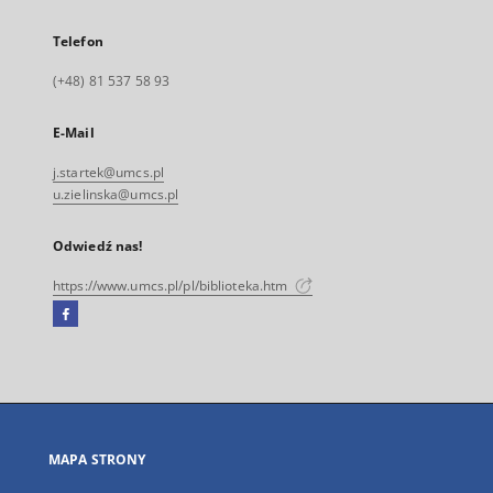
Telefon
(+48) 81 537 58 93
E-Mail
j.startek@umcs.pl
u.zielinska@umcs.pl
Odwiedź nas!
https://www.umcs.pl/pl/biblioteka.htm
Facebook
Link
zewnętrzny,
otworzy
się
w
nowej
MAPA STRONY
karcie