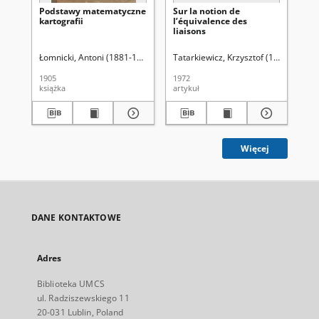
Podstawy matematyczne
Sur la notion de
Sur
kartografii
l’équivalence des
gé
liaisons
pr
Łomnicki, Antoni (1881-1941)
Tatarkiewicz, Krzysztof (1923-2011)
Tat
1905
1972
195
książka
artykuł
art
Więcej
DANE KONTAKTOWE
Adres
Biblioteka UMCS
ul. Radziszewskiego 11
20-031 Lublin, Poland