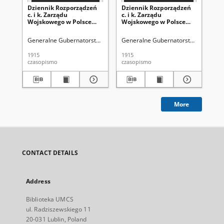
Dziennik Rozporządzeń
Dziennik Rozporządzeń
Dz
c. i k. Zarządu
c. i k. Zarządu
c. 
Wojskowego w Polsce
Wojskowego w Polsce
Wo
1915-12-30 Cz. 14
1915-12-18 Cz. 13
191
Generalne Gubernatorstwo (1915-1918 ; terytorium pod okupacją aust
Generalne Gubernatorstwo (1915-191
Gen
1915
1915
191
czasopismo
czasopismo
cza
More
CONTACT DETAILS
Address
Biblioteka UMCS
ul. Radziszewskiego 11
20-031 Lublin, Poland