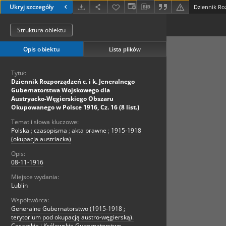
Ukryj szczegóły
Struktura obiektu
Opis obiektu
Lista plików
Tytuł:
Dziennik Rozporządzeń c. i k. Jeneralnego
Gubernatorstwa Wojskowego dla
Austryacko-Węgierskiego Obszaru
Okupowanego w Polsce 1916, Cz. 16 (8 list.)
Temat i słowa kluczowe:
Polska
;
czasopisma
;
akta prawne
;
1915-1918
(okupacja austriacka)
Opis:
08-11-1916
Miejsce wydania:
Lublin
Współtwórca:
Generalne Gubernatorstwo (1915-1918 ;
terytorium pod okupacją austro-węgierską).
Cesarskie i Królewskie Gubernatorstwo