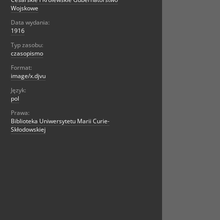
Wojskowe
Data wydania:
1916
Typ zasobu:
czasopismo
Format:
image/x.djvu
Język:
pol
Prawa:
Biblioteka Uniwersytetu Marii Curie-
Skłodowskiej