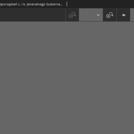
Dziennik Rozporządzeń c. i k. Jeneralnego Gubernatorstwa Wojskowego dla Austryacko-Węgierskiego Obszaru Okupowanego w Polsce 1916, Cz. 16 (8 list.)