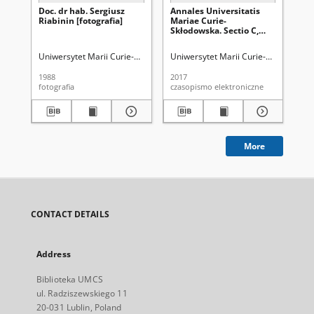
Doc. dr hab. Sergiusz
Annales Universitatis
An
Riabinin [fotografia]
Mariae Curie-
Ma
Skłodowska. Sectio C,
Skł
Biologia Vol. 72 (2017), 2.
Bio
Spis treści
Spi
Uniwersytet Marii Curie-Skłodowskiej (Lublin)
Uniwersytet Marii Curie-Skłodowskiej
Lorkiewicz, Zbigniew (19
Uni
1988
2017
201
fotografia
czasopismo elektroniczne
cza
More
CONTACT DETAILS
Address
Biblioteka UMCS
ul. Radziszewskiego 11
20-031 Lublin, Poland