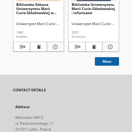
Biblioteka Główna
Biblioteka Uniwersytetu
Bi
Uniwersytetu Marii
Marii Curie-Skłodowskiej
Ma
Curie-Skłodowskiej w
: informator
w L
Lublinie : przewodnik
Uniwersytet Marii Curie-Skłodowskiej (Lublin). Biblioteka Główna
Uniwersytet Marii Curie-Skłodowskiej
Kowal
Wil
1980
2007
197
książka
broszura
ksi
More
CONTACT DETAILS
Address
Biblioteka UMCS
ul. Radziszewskiego 11
20-031 Lublin, Poland