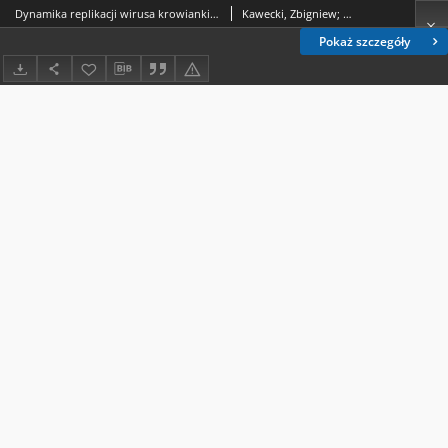
Dynamika replikacji wirusa krowianki w zależności od temperatury inkubacji
Kawecki, Zbigniew; Melke, Jerzy (1941- )
Pokaż szczegóły