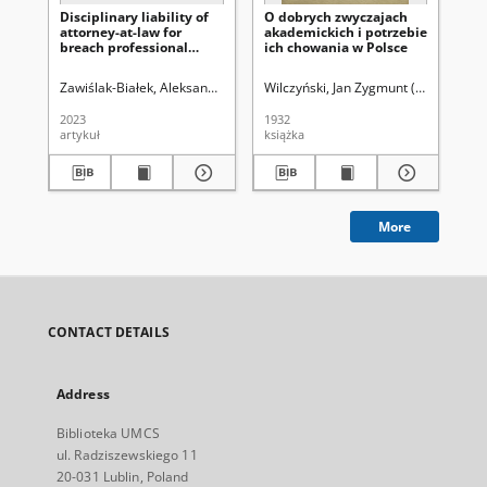
Disciplinary liability of
O dobrych zwyczajach
Me
attorney-at-law for
akademickich i potrzebie
dis
breach professional
ich chowania w Polsce
th
secrecy
me
pro
Zawiślak-Białek, Aleksandra
Kostrubiec, Jarosław. Redaktor
Wilczyński, Jan Zygmunt (1891-1970)
Wydział P
Wr
fo
2023
1932
202
artykuł
książka
art
More
CONTACT DETAILS
Address
Biblioteka UMCS
ul. Radziszewskiego 11
20-031 Lublin, Poland