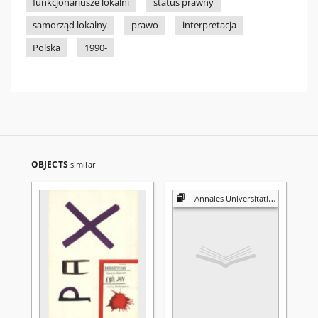
funkcjonariusze lokalni
status prawny
samorząd lokalny
prawo
interpretacja
Polska
1990-
OBJECTS
similar
Annales Universitatis Mariae Curie-Skłodowska. Sectio K, Politologia