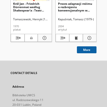
Król Jan - Friedrich
Proces adaptacji reżimu
St
Dürrenmat według
o rozbrojeniu
ro
Shakespear'a : Teatr
konwencjonalnym w
ko
Dramatyczny
Europie
Eu
Tomaszewski, Henryk (1914-2005)
Kapuśniak, Tomasz (1979-)
Uniwersy
Kap
1970
2004
200
plakat
artykuł
art
More
CONTACT DETAILS
Address
Biblioteka UMCS
ul. Radziszewskiego 11
20-031 Lublin, Poland