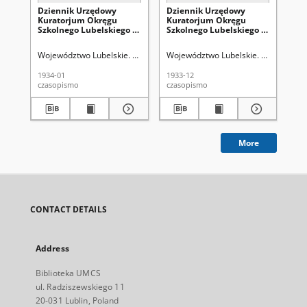
Dziennik Urzędowy
Dziennik Urzędowy
Dz
Kuratorjum Okręgu
Kuratorjum Okręgu
Ku
Szkolnego Lubelskiego R.
Szkolnego Lubelskiego R.
Sz
6, 1933/1934 Nr 5 (59)
6, 1933/1934 Nr 4 (58)
6, 
Województwo Lubelskie. Kuratorium Okręgu Szkolnego
Województwo Lubelskie. Kuratorium
Wo
1934-01
1933-12
193
czasopismo
czasopismo
cza
More
CONTACT DETAILS
Address
Biblioteka UMCS
ul. Radziszewskiego 11
20-031 Lublin, Poland