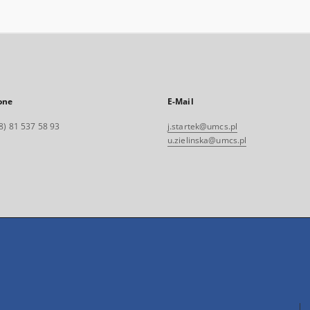
one
E-Mail
8) 81 537 58 93
j.startek@umcs.pl
u.zielinska@umcs.pl