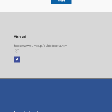
More
Visit us!
https://www.umcs.pl/pl/biblioteka.htm
Facebook
External
link,
will
open
in
a
new
tab