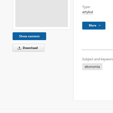
Type:
artykuł
More
Show content
Download
Subject and keyword
ekonomia