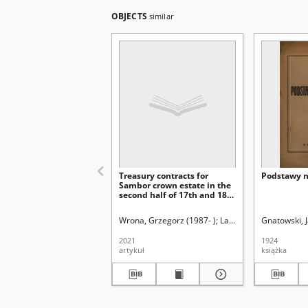
OBJECTS
similar
Treasury contracts for
Podstawy 
Sambor crown estate in the
second half of 17th and 18th
centuries
Wrona, Grzegorz (1987- )
Latawiec, Krzysztof. Re
Gnatowski, 
2021
1924
artykuł
książka