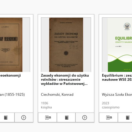
neoekonomji
Zasady ekonomji do użytku
Equilibrium : zes
rolników : streszczenie
naukowe WSE 202
wykładów w Państwowej
Wyższej Szkole
Gospodarstwa Wiejskiego w
d.
Jan (1855-1925)
Uniwersytet Marii Curie-Skłodowskiej (Lublin). Instytut Historii
Ciechomski, Konrad
Wyższa Szoła Ekon
Cieszynie
1936
2023
książka
czasopismo