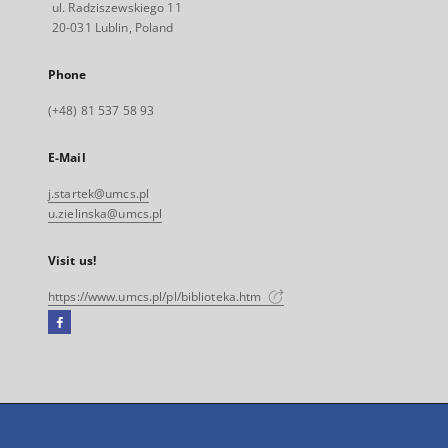
ul. Radziszewskiego 11
20-031 Lublin, Poland
Phone
(+48) 81 537 58 93
E-Mail
j.startek@umcs.pl
u.zielinska@umcs.pl
Visit us!
https://www.umcs.pl/pl/biblioteka.htm
Facebook
External
link,
will
open
in
a