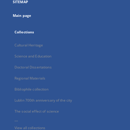
SITEMAP
new
tab
Main page
Collections
Cultural Heritage
Science and Education
Doctoral Dissertations
Regional Materials
Bibliophile collection
Lublin 700th anniversary of the city
The social effect of science
...
View all collections