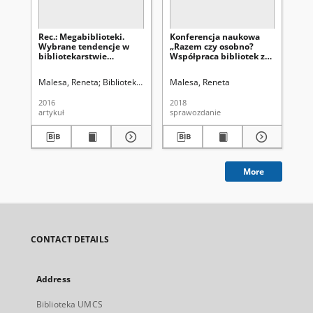
Rec.: Megabiblioteki.
Konferencja naukowa
Biu
Wybrane tendencje w
„Razem czy osobno?
UMC
bibliotekarstwie
Współpraca bibliotek ze
publicznym, red. Dorota
środowiskiem
Pietrzkiewicz, Elżbieta
akademickim.
Malesa, Reneta
Biblioteka Główna Uniwersytetu Marii Curie-Skłodowsk
Malesa, Reneta
Uni
Barbara Zybert,
Perspektywy i projekty”,
Warszawa 2015, ss. 179
Lublin 21 czerwca 2018
2016
2018
197
artykuł
sprawozdanie
cza
More
CONTACT DETAILS
Address
Biblioteka UMCS