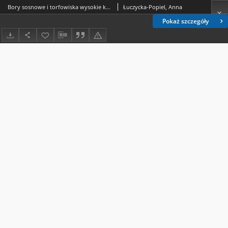
Bory sosnowe i torfowiska wysokie kompleksu leśnego Kozłówka kolo Lublina
Łuczycka-Popiel, Anna
Pokaż szczegóły