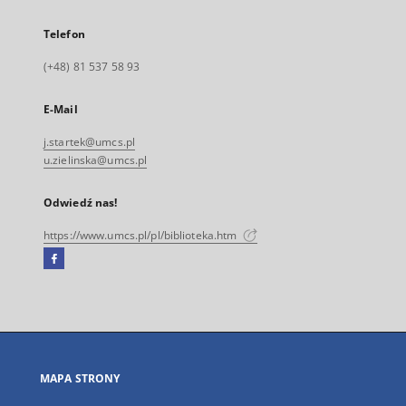
Telefon
(+48) 81 537 58 93
E-Mail
j.startek@umcs.pl
u.zielinska@umcs.pl
Odwiedź nas!
https://www.umcs.pl/pl/biblioteka.htm
Facebook
Link
zewnętrzny,
otworzy
się
w
nowej
MAPA STRONY
karcie