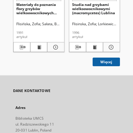
Materiały do poznania
Studia nad grzybami
Gr
flory grzybów
wielkoowocnikowymi
wi
wielkoowocnikowych
(macromycetes) Lublina
(m
(macromycetes) kilku
Ka
regionów południowo-
Kr
Flisińska, Zofia
Sałata, Bogusław
Flisinska, Zofia
Lorkiewicz, Zbigniew (1923-2001). Re
Lorkiewicz, Zbigniew.
Fli
wschodniej Polski
1991
1996
199
artykuł
artykuł
art
Więcej
DANE KONTAKTOWE
Adres
Biblioteka UMCS
ul. Radziszewskiego 11
20-031 Lublin, Poland