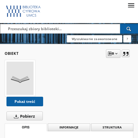
Wyszukiwanie zaawansowane
?
OBIEKT
Pokaż treść
Pobierz
OPIS
INFORMACJE
STRUKTURA