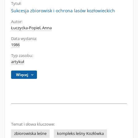
Tytuł:
Sukcesja zbiorowisk i ochrona lasów kozłowieckich
Autor:
Łuczycka-Popiel, Anna
Data wydania:
1986
Typ zasobu:
artykuł
Więcej
Temat i słowa kluczowe:
zbiorowiska leśne
kompleks leśny Kozłówka