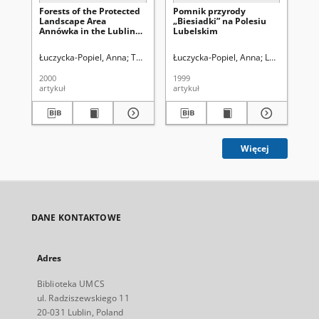
Forests of the Protected
Pomnik przyrody
Ro
Landscape Area
„Biesiadki” na Polesiu
„S
Annówka in the Lublin
Lubelskim
(T
province
Kr
„P
Łuczycka-Popiel, Anna
Tukiendorf, Anna. Red.
Łuczycka-Popiel, Anna
Lorkiewicz, Z
Świ
Bu
2000
1999
199
artykuł
artykuł
art
Więcej
DANE KONTAKTOWE
Adres
Biblioteka UMCS
ul. Radziszewskiego 11
20-031 Lublin, Poland