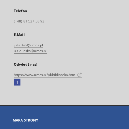
Telefon
(+48) 81 537 58 93
E-Mail
j.startek@umcs.pl
u.zielinska@umcs.pl
Odwiedź nas!
https://www.umcs.pl/pl/biblioteka.htm
Facebook
Link
zewnętrzny,
otworzy
się
w
nowej
MAPA STRONY
karcie