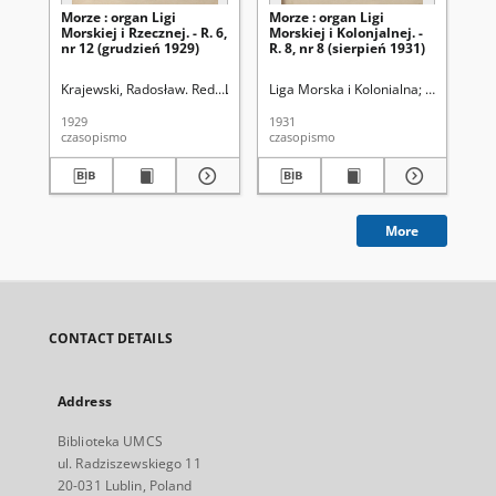
Morze : organ Ligi
Morze : organ Ligi
Mor
Morskiej i Rzecznej. - R. 6,
Morskiej i Kolonjalnej. -
Mor
nr 12 (grudzień 1929)
R. 8, nr 8 (sierpień 1931)
R. 
lip
Krajewski, Radosław. Red.
Liga Morska i Rzeczna (1924-1930)
Liga Morska i Kolonialna
Tetzlaff, He
Lig
1929
1931
193
czasopismo
czasopismo
cza
More
CONTACT DETAILS
Address
Biblioteka UMCS
ul. Radziszewskiego 11
20-031 Lublin, Poland