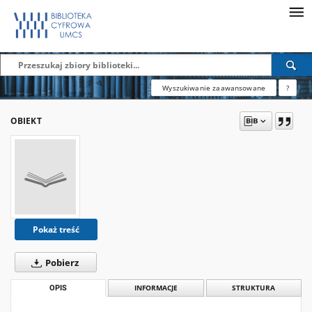
Wyszukiwanie zaawansowane
?
OBIEKT
Pokaż treść
Pobierz
OPIS
INFORMACJE
STRUKTURA