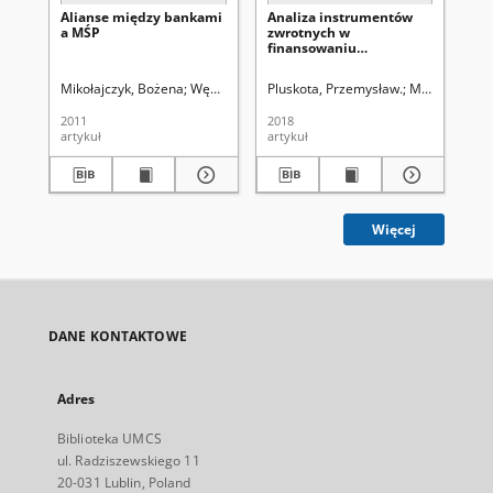
Alianse między bankami
Analiza instrumentów
De
a MŚP
zwrotnych w
an
finansowaniu
en
przedsiębiortsw :
in
doświadczenia i
pe
Mikołajczyk, Bożena
Węcławski, Jerzy (1953-). Red.
Pluskota, Przemysław.
Maleszyk, Piot
Con
konsekwencje dla Polski
2011
2018
201
artykuł
artykuł
ksi
Więcej
DANE KONTAKTOWE
Adres
Biblioteka UMCS
ul. Radziszewskiego 11
20-031 Lublin, Poland