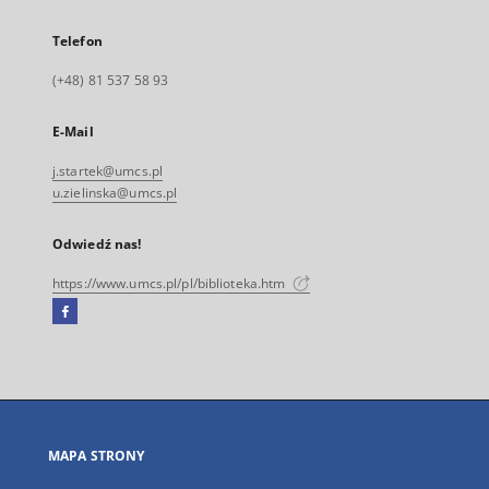
Telefon
(+48) 81 537 58 93
E-Mail
j.startek@umcs.pl
u.zielinska@umcs.pl
Odwiedź nas!
https://www.umcs.pl/pl/biblioteka.htm
Facebook
Link
zewnętrzny,
otworzy
się
w
nowej
MAPA STRONY
karcie