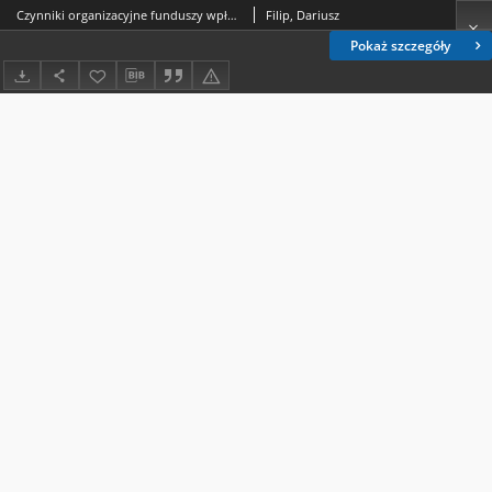
Czynniki organizacyjne funduszy wpływające na poziom ryzyka inwestycyjnego
Filip, Dariusz
Pokaż szczegóły