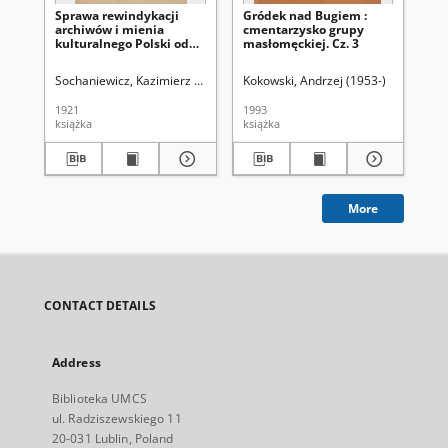
Sprawa rewindykacji
Gródek nad Bugiem :
Gr
archiwów i mienia
cmentarzysko grupy
cm
kulturalnego Polski od
masłomęckiej. Cz. 3
ma
Rosji
Sochaniewicz, Kazimierz (1892-1930)
Kokowski, Andrzej (1953-)
Kok
1921
1993
199
książka
książka
ksi
More
CONTACT DETAILS
Address
Biblioteka UMCS
ul. Radziszewskiego 11
20-031 Lublin, Poland