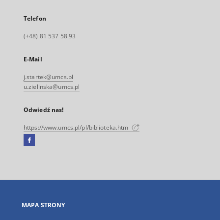
Telefon
(+48) 81 537 58 93
E-Mail
j.startek@umcs.pl
u.zielinska@umcs.pl
Odwiedź nas!
https://www.umcs.pl/pl/biblioteka.htm
Facebook
Link
zewnętrzny,
otworzy
się
w
nowej
MAPA STRONY
karcie