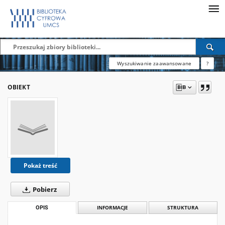
Wyszukiwanie zaawansowane
?
OBIEKT
Pokaż treść
Pobierz
OPIS
INFORMACJE
STRUKTURA