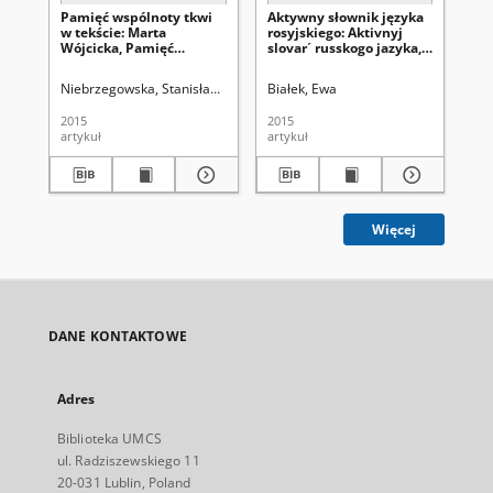
Pamięć wspólnoty tkwi
Aktywny słownik języka
Uw
w tekście: Marta
rosyjskiego: Aktivnyj
an
Wójcicka, Pamięć
slovarˊ russkogo jazyka,
Wi
zbiorowa a tekst ustny,
otv. red. Ju. D. Apresjan,
in 
Lublin: Wydawnictwo
Moskva: Jazyki
of 
Niebrzegowska, Stanisława
Białek, Ewa
Gła
UMCS, 2014, 366 s.
slavjanskoj kulˊtury,
La
2014, t. 1, A–B – 408 s., t.
Yo
2015
2015
201
2., V–G – 736 s.
Pre
artykuł
artykuł
art
Więcej
DANE KONTAKTOWE
Adres
Biblioteka UMCS
ul. Radziszewskiego 11
20-031 Lublin, Poland