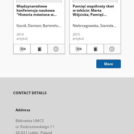
Międzynarodowa
Pamięć wspólnoty tkwi
Ak
konferencja naukowa
w tekście: Marta
ros
"Historia mówiona w
Wójcicka, Pamięć
slo
kręgu nauk
zbiorowa a tekst ustny,
otv
humanistycznych i
Lublin: Wydawnictwo
Mo
Gocół, Damian
Bartmiński, Jerzy (1939-). Red.
Niebrzegowska, Stanisława
Bia
społecznych" (Lublin 7-8
UMCS, 2014, 366 s.
sla
XI 2013)
201
2014
2015
201
2.,
artykuł
artykuł
art
More
CONTACT DETAILS
Address
Biblioteka UMCS
ul. Radziszewskiego 11
20-031 Lublin, Poland