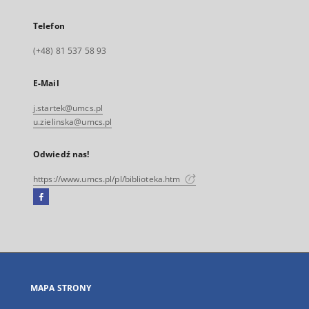
Telefon
(+48) 81 537 58 93
E-Mail
j.startek@umcs.pl
u.zielinska@umcs.pl
Odwiedź nas!
https://www.umcs.pl/pl/biblioteka.htm
Facebook
Link
zewnętrzny,
otworzy
się
w
nowej
MAPA STRONY
karcie