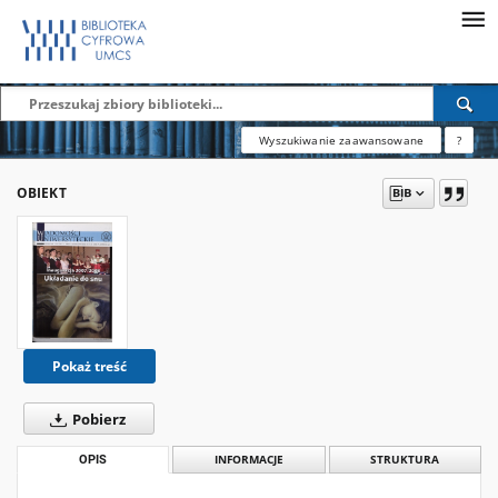
Wyszukiwanie zaawansowane
?
OBIEKT
Pokaż treść
Pobierz
OPIS
INFORMACJE
STRUKTURA