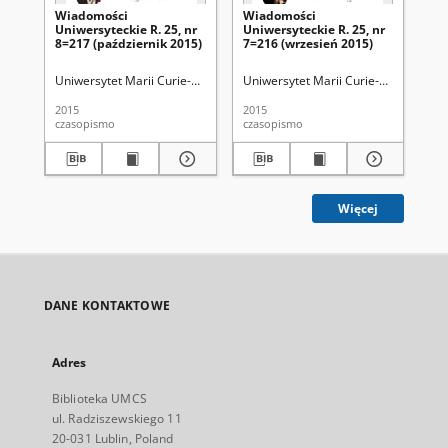
Wiadomości
Wiadomości
Wi
Uniwersyteckie R. 25, nr
Uniwersyteckie R. 25, nr
Uni
8=217 (październik 2015)
7=216 (wrzesień 2015)
10
Uniwersytet Marii Curie-Skłodowskiej (Lublin)
Uniwersytet Marii Curie-Skłodowskiej
Uni
2015
2015
201
czasopismo
czasopismo
cza
Więcej
DANE KONTAKTOWE
Adres
Biblioteka UMCS
ul. Radziszewskiego 11
20-031 Lublin, Poland