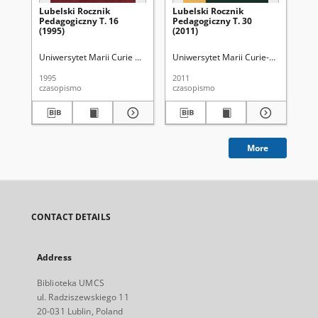
Lubelski Rocznik
Lubelski Rocznik
Ps
Pedagogiczny T. 16
Pedagogiczny T. 30
(1995)
(2011)
Uniwersytet Marii Curie Skłodowskiej (Lublin). Wydział Pedagogiki i Psy
Uniwersytet Marii Curie-Skłodowskiej 
Wal
1995
2011
200
czasopismo
czasopismo
ksi
More
CONTACT DETAILS
Address
Biblioteka UMCS
ul. Radziszewskiego 11
20-031 Lublin, Poland