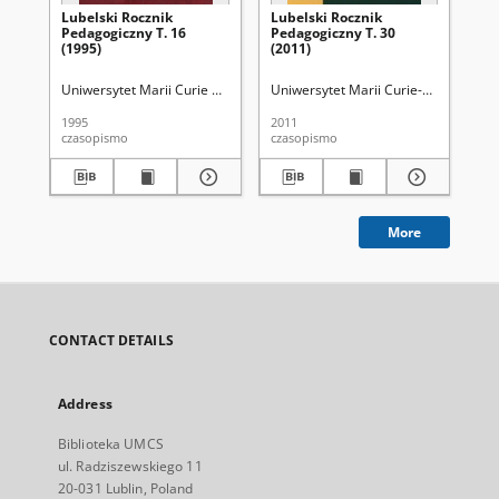
Lubelski Rocznik
Lubelski Rocznik
Ps
Pedagogiczny T. 16
Pedagogiczny T. 30
(1995)
(2011)
Uniwersytet Marii Curie Skłodowskiej (Lublin). Wydział Pedagogiki i Psy
Uniwersytet Marii Curie-Skłodowskiej 
Wal
1995
2011
200
czasopismo
czasopismo
ksi
More
CONTACT DETAILS
Address
Biblioteka UMCS
ul. Radziszewskiego 11
20-031 Lublin, Poland