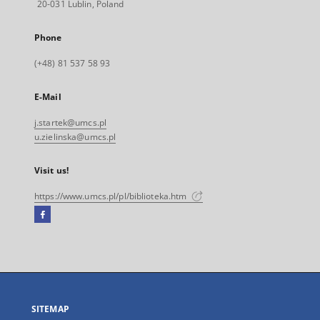
20-031 Lublin, Poland
Phone
(+48) 81 537 58 93
E-Mail
j.startek@umcs.pl
u.zielinska@umcs.pl
Visit us!
https://www.umcs.pl/pl/biblioteka.htm
Facebook
External
link,
will
open
in
a
SITEMAP
new