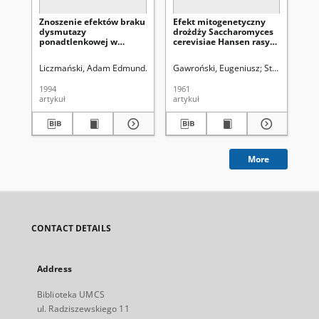
Znoszenie efektów braku
Efekt mitogenetyczny
Od
dysmutazy
drożdży Saccharomyces
ma
ponadtlenkowej w
cerevisiae Hansen rasy
vit
drożdżach
piekarnianej „AS”
Saccharomyces
Liczmański, Adam Edmund
Biliński, Tomasz
Gawroński, Eugeniusz
Lorkiewicz, Zbigniew (192
Strawiński, K
Pra
cerevisiae przez zmiany
środowiska. I. Czynniki
1994
1961
198
redukujące
artykuł
artykuł
art
More
CONTACT DETAILS
Address
Biblioteka UMCS
ul. Radziszewskiego 11