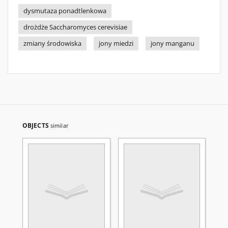
dysmutaza ponadtlenkowa
drożdże Saccharomyces cerevisiae
zmiany środowiska
jony miedzi
jony manganu
OBJECTS
similar