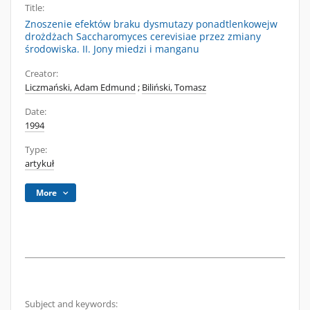
Title:
Znoszenie efektów braku dysmutazy ponadtlenkowejw
drożdżach Saccharomyces cerevisiae przez zmiany
środowiska. II. Jony miedzi i manganu
Creator:
Liczmański, Adam Edmund
;
Biliński, Tomasz
Date:
1994
Type:
artykuł
More
Subject and keywords: