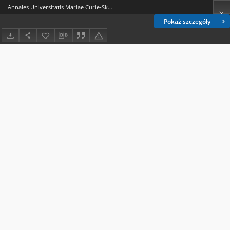
Annales Universitatis Mariae Curie-Skłodowska. Sectio C, Biologia Vol. 48 (1993). Spis treści
Pokaż szczegóły