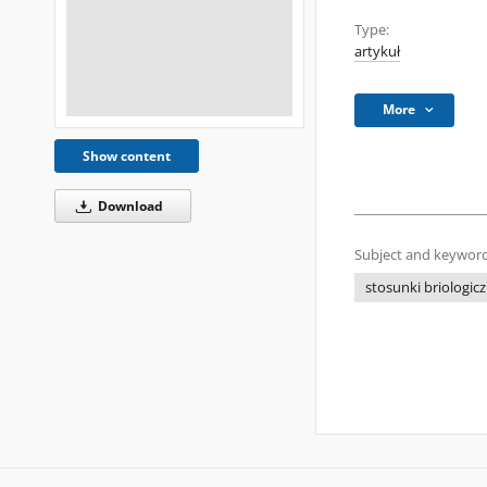
Type:
artykuł
More
Show content
Download
Subject and keyword
stosunki briologic