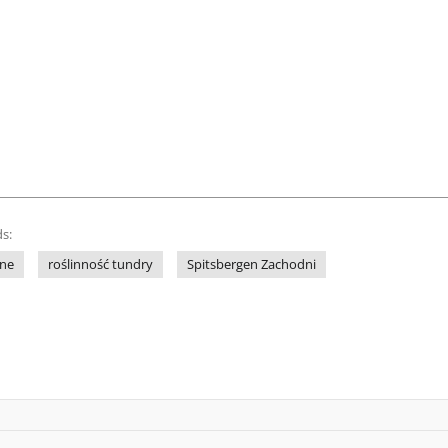
s:
zne
roślinność tundry
Spitsbergen Zachodni