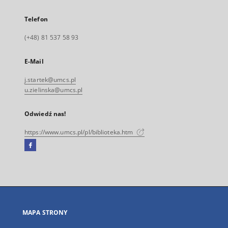
Telefon
(+48) 81 537 58 93
E-Mail
j.startek@umcs.pl
u.zielinska@umcs.pl
Odwiedź nas!
https://www.umcs.pl/pl/biblioteka.htm
Facebook
Link
zewnętrzny,
otworzy
się
w
nowej
MAPA STRONY
karcie