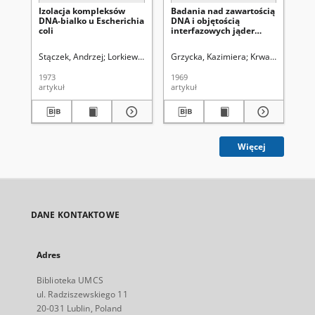
Izolacja kompleksów
Badania nad zawartością
Od
DNA-bialko u Escherichia
DNA i objętością
ma
coli
interfazowych jąder
vit
komórkowych w
korzeniach Vicia faba L.
Stączek, Andrzej
Lorkiewicz, Zbigniew (1923-2001). Red.
Grzycka, Kazimiera
Krwawicz, Tadeu
Pra
1973
1969
198
artykuł
artykuł
art
Więcej
DANE KONTAKTOWE
Adres
Biblioteka UMCS
ul. Radziszewskiego 11
20-031 Lublin, Poland