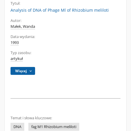
Tytuł:
Analysis of DNA of Phage Ml of Rhizobium meliloti
Autor:
Małek, Wanda
Data wydania:
1993
Typ zasobu:
artykuł
Więcej
Temat i słowa kluczowe:
DNA
fag M1 Rhizobium meliloti