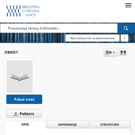
Wyszukiwanie zaawansowane
?
OBIEKT
Pokaż treść
Pobierz
OPIS
INFORMACJE
STRUKTURA