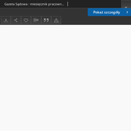
Gazeta Sądowa : miesięcznik pracowników sądownictwa. 2017, nr 10=17 (grudzień)
Pokaż szczegóły