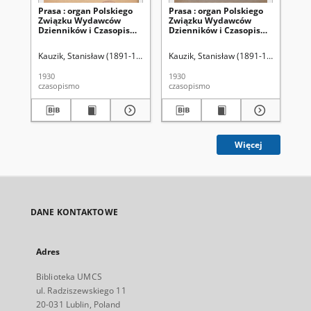
Prasa : organ Polskiego
Prasa : organ Polskiego
Pra
Związku Wydawców
Związku Wydawców
Zw
Dzienników i Czasopism :
Dzienników i Czasopism :
Dz
czasopismo poświęcone
czasopismo poświęcone
cz
sprawom wydawniczo-
sprawom wydawniczo-
sp
Kauzik, Stanisław (1891-1959). Red.
Kauzik, Stanisław (1891-1959). Red.
Kau
prasowym. Prasa. Spis
prasowym. R.1, z. 3
pra
rzeczy za r. 1930 i 1931
(listopad-grudzień 1930)
(w
1930
1930
193
19
czasopismo
czasopismo
cza
Więcej
DANE KONTAKTOWE
Adres
Biblioteka UMCS
ul. Radziszewskiego 11
20-031 Lublin, Poland