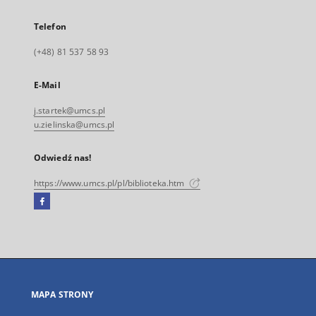
Telefon
(+48) 81 537 58 93
E-Mail
j.startek@umcs.pl
u.zielinska@umcs.pl
Odwiedź nas!
https://www.umcs.pl/pl/biblioteka.htm
Facebook
Link
zewnętrzny,
otworzy
się
w
nowej
MAPA STRONY
karcie