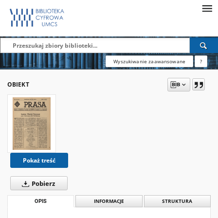
Wyszukiwanie zaawansowane
?
OBIEKT
Pokaż treść
Pobierz
OPIS
INFORMACJE
STRUKTURA