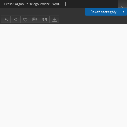
Prasa : organ Polskiego Związku Wydawców Dzienników i Czasopism : czasopismo poświęcone sprawom wydawniczo-prasowym. R. 7, nr 2 (luty 1936)
Pokaż szczegóły