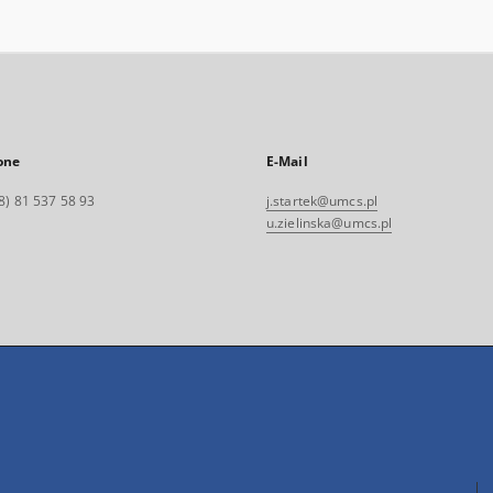
one
E-Mail
8) 81 537 58 93
j.startek@umcs.pl
u.zielinska@umcs.pl