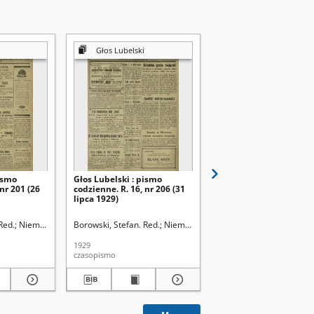
Głos Lubelski
Głos Lubelski
ismo
Głos Lubelski : pismo
Głos Lubelski : pismo
 nr 201 (26
codzienne. R. 16, nr 206 (31
codzienne. R. 16, nr 20
lipca 1929)
lipca 1929)
Red.
Niemier, Michał. Red.
Borowski, Stefan. Red.
Niemier, Michał. Red.
Borowski, Stefan. Red.
N
1929
1929
czasopismo
czasopismo