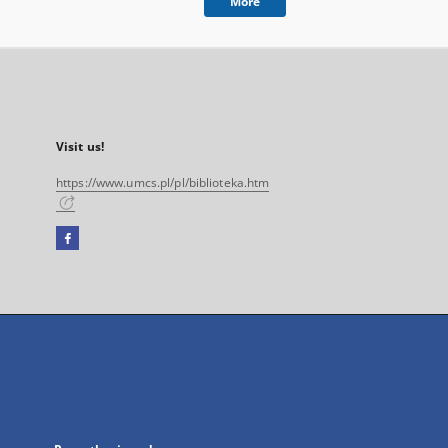
More
Visit us!
https://www.umcs.pl/pl/biblioteka.htm
Facebook
External
link,
will
open
in
a
new
tab