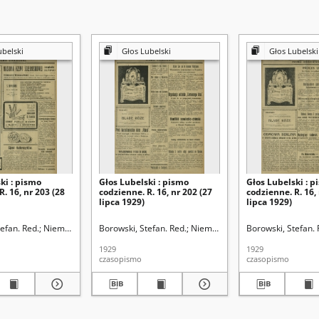
ubelski
Głos Lubelski
Głos Lubelski
ki : pismo
Głos Lubelski : pismo
Głos Lubelski : p
R. 16, nr 203 (28
codzienne. R. 16, nr 202 (27
codzienne. R. 16,
lipca 1929)
lipca 1929)
efan. Red.
Niemier, Michał. Red.
Borowski, Stefan. Red.
Niemier, Michał. Red.
Borowski, Stefan. 
1929
1929
czasopismo
czasopismo