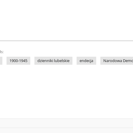
s:
1900-1945
dzienniki lubelskie
endecja
Narodowa Demo