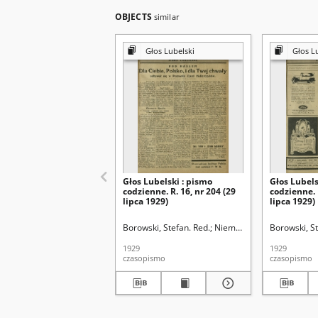
OBJECTS
similar
Głos Lubelski
Głos L
Głos Lubelski : pismo
Głos Lubels
codzienne. R. 16, nr 204 (29
codzienne. 
lipca 1929)
lipca 1929)
Borowski, Stefan. Red.
Niemier, Michał. Red.
Borowski, St
1929
1929
czasopismo
czasopismo