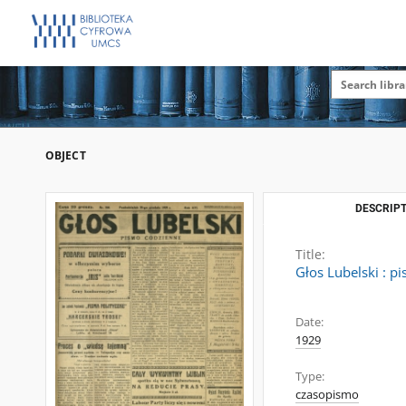
OBJECT
DESCRIPT
Title:
Głos Lubelski : p
Date:
1929
Type:
czasopismo