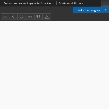
Etapy standaryzacji języka bośniackiego
Bońkowski, Robert
Pokaż szczegóły