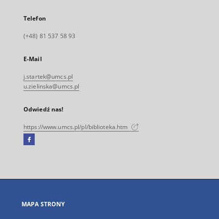
Telefon
(+48) 81 537 58 93
E-Mail
j.startek@umcs.pl
u.zielinska@umcs.pl
Odwiedź nas!
https://www.umcs.pl/pl/biblioteka.htm
Facebook
Link
zewnętrzny,
otworzy
się
w
nowej
MAPA STRONY
karcie