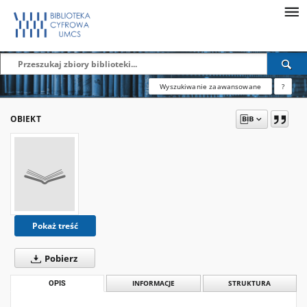
Wyszukiwanie zaawansowane
?
OBIEKT
Pokaż treść
Pobierz
OPIS
INFORMACJE
STRUKTURA