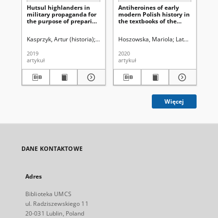
Hutsul highlanders in
Antiheroines of early
Lub
military propaganda for
modern Polish history in
per
the purpose of preparing
the textbooks of the
re
the society for war
Second Polish Republic
during the decline of the
Kasprzyk, Artur (historia)
Latawiec, Krzysztof. Red.
Hoszowska, Mariola
Uniwersytet Marii Cu
Latawiec, Krzysz
Lit
Second Polish Republic
(Selected research
2019
2020
202
problems)
artykuł
artykuł
art
Więcej
DANE KONTAKTOWE
Adres
Biblioteka UMCS
ul. Radziszewskiego 11
20-031 Lublin, Poland