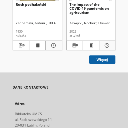
Ruch podhalański
The impact of the
Pr
COVID-19 pandemic on
wł
agritourism
ag
Ro
Zachemski, Antoni (1903-1941)
Kawęcki, Norbert
Uniwersytet Marii 
Gol
1930
2022
201
książka
artykuł
art
Więcej
DANE KONTAKTOWE
Adres
Biblioteka UMCS
ul. Radziszewskiego 11
20-031 Lublin, Poland