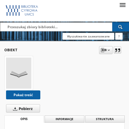
Wyszukiwanie zaawansowane
?
OBIEKT
Pokaż treść
Pobierz
OPIS
INFORMACJE
STRUKTURA