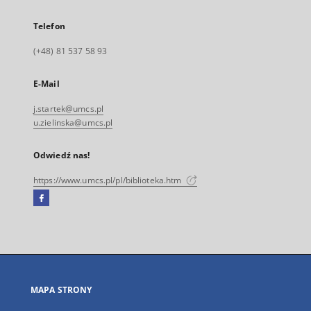
Telefon
(+48) 81 537 58 93
E-Mail
j.startek@umcs.pl
u.zielinska@umcs.pl
Odwiedź nas!
https://www.umcs.pl/pl/biblioteka.htm
Facebook
Link
zewnętrzny,
otworzy
się
w
nowej
MAPA STRONY
karcie