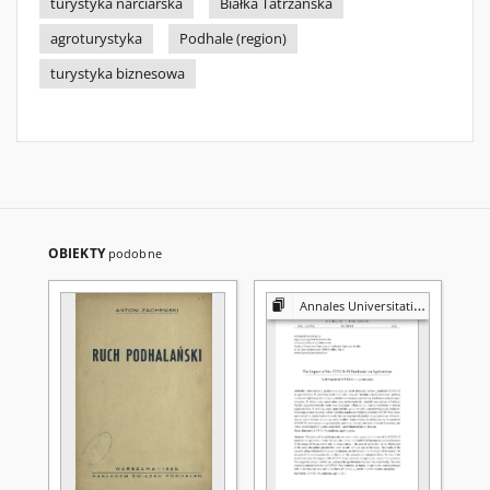
turystyka narciarska
Białka Tatrzańska
agroturystyka
Podhale (region)
turystyka biznesowa
OBIEKTY
podobne
Annales Universitatis Mariae Curie-Skłodowska. Sectio B, Geographia, Geologia, Mineralogia et Petrographia