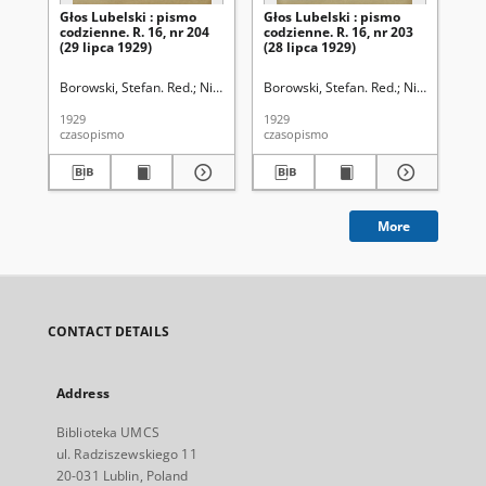
Głos Lubelski : pismo
Głos Lubelski : pismo
Gło
codzienne. R. 16, nr 204
codzienne. R. 16, nr 203
cod
(29 lipca 1929)
(28 lipca 1929)
(27
Borowski, Stefan. Red.
Niemier, Michał. Red.
Borowski, Stefan. Red.
Niemier, Mich
Bor
1929
1929
192
czasopismo
czasopismo
cza
More
CONTACT DETAILS
Address
Biblioteka UMCS
ul. Radziszewskiego 11
20-031 Lublin, Poland