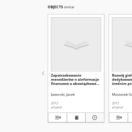
OBJECTS
similar
Zapotrzebowanie
Rozwój gie
menedżerów n ainformacje
dedykowan
finansowe a obowiązkowe
średnim pr
systemy ewidencyjne w
na przykła
sektorze małych
giełd na św
Jaworski, Jacek
Mosionek-S
przedsiębiorstw w Polsce
2012
2012
artykuł
artykuł