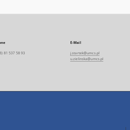
one
E-Mail
8) 81 537 58 93
j.startek@umcs.pl
u.zielinska@umcs.pl