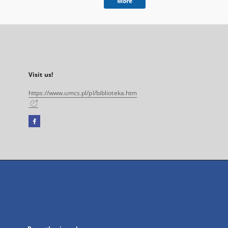
More
Visit us!
https://www.umcs.pl/pl/biblioteka.htm
Facebook
External
link,
will
open
in
a
new
tab