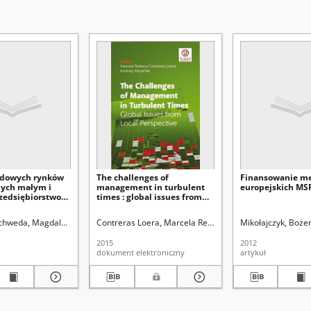
łdowych rynków
The challenges of
Finansowanie m
ych małym i
management in turbulent
europejskich MS
zedsiębiorstwom
times : global issues from
dzie wybranych
local perspective
iecie
chweda, Magdalena
Contreras Loera, Marcela Rebeca. Red.
Mikołajczyk, Boże
Marjański, Andr
2015
2012
dokument elektroniczny
artykuł